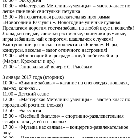
10.00 – Экскурсия
10.30 – «Мастерская Метелицы-умелицы» – мастер-класс по
лепке глиняной свистульки-петушка
15.30 – Интерактивная развлекательная программа
«Новогодний Разгуляй!». Новогодние уличные гулянья!
Предлагаем дорогим гостям забавы на любой вкус и кошелёк!
Лошадки гнедые, саночки расписные, блинчики румяные,
игры забавные, чай с пирогом, шашлычок с лучком!
Выступление цыганского коллектива «Бричка». Игры,
конкурсы, веселье – залог отличного настроения!
19.00 – «Новогодний игроград» – клуб любителей игр
(Мафия, Крокодил и др.)
21.00 – Танцевальный вечер с С. Рысёвым
3 января 2017 года (вторник)
10.00 – «Зимние забавы» – катание на снегоходах, лошадях,
лыжах, коньках…
11.00 – Детский сеанс
12.00 – «Мастерская Метелицы-умелицы» – мастер-класс по
городецкой росписи (ложка)
13.50 – Экскурсия
15.00 – «Весёлый биатлон» – спортивно-развлекательная
эстафета для детей и взрослых
17.00 – «Музыка нас связала» – концертно-развлекательное
шоу