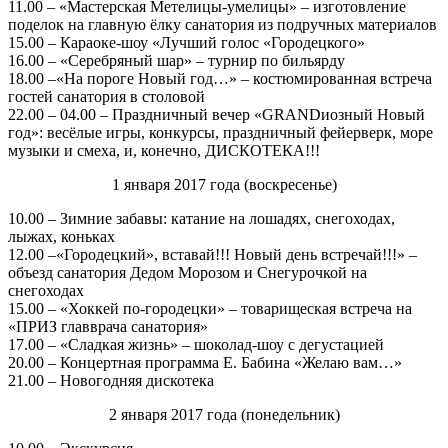
11.00 – «Мастерская Метелицы-умелицы» – изготовление
поделок на главную ёлку санатория из подручных материалов
15.00 – Караоке-шоу «Лучший голос «Городецкого»
16.00 – «Серебряный шар» – турнир по бильярду
18.00 –«На пороге Новый год…» – костюмированная встреча
гостей санатория в столовой
22.00 – 04.00 – Праздничный вечер «GRANDиозный Новый
год»: весёлые игры, конкурсы, праздничный фейерверк, море
музыки и смеха, и, конечно, ДИСКОТЕКА!!!
1 января 2017 года (воскресенье)
10.00 – Зимние забавы: катание на лошадях, снегоходах,
лыжах, коньках
12.00 –«Городецкий», вставай!!! Новый день встречай!!!» –
объезд санатория Дедом Морозом и Снегурочкой на
снегоходах
15.00 – «Хоккей по-городецки» – товарищеская встреча на
«ПРИЗ главврача санатория»
17.00 – «Сладкая жизнь» – шоколад-шоу с дегустацией
20.00 – Концертная программа Е. Бабина «Желаю вам…»
21.00 – Новогодняя дискотека
2 января 2017 года (понедельник)