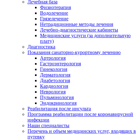
Лечебная база
Физиотерапия
Водолечение
Грязелечение
Нетрадиционные методы лечения
Лечебно-диагностические кабинеты
Медицинские услуги (за дополнительную
плату)
Диагностика
Показания санаторно-курортному лечению
Артрология
Гастроэнтерология
Гинекология
Дерматология
Диабетология
Кардиология
Неврология
Пульмонология
Эндокринология
Реабилитация после инсульта
Программа реабилитации после коронавирусной
инфекции
Наши специалисты
Перечень и объем медицинских услуг, входящих в
путевку