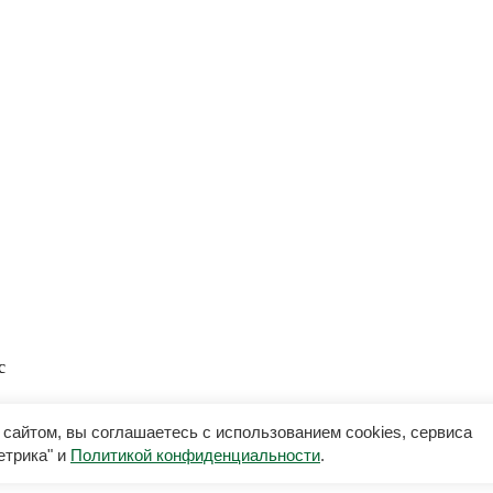
с
сайтом, вы соглашаетесь с использованием cookies, сервиса
второв
етрика" и
Политикой конфиденциальности
.
and
Terms of Service
apply.