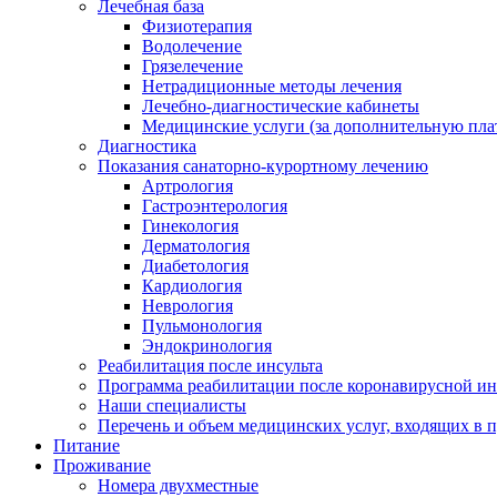
Лечебная база
Физиотерапия
Водолечение
Грязелечение
Нетрадиционные методы лечения
Лечебно-диагностические кабинеты
Медицинские услуги (за дополнительную пла
Диагностика
Показания санаторно-курортному лечению
Артрология
Гастроэнтерология
Гинекология
Дерматология
Диабетология
Кардиология
Неврология
Пульмонология
Эндокринология
Реабилитация после инсульта
Программа реабилитации после коронавирусной и
Наши специалисты
Перечень и объем медицинских услуг, входящих в 
Питание
Проживание
Номера двухместные