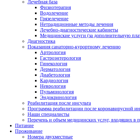
Лечебная база
Физиотерапия
Водолечение
Грязелечение
Нетрадиционные методы лечения
Лечебно-диагностические кабинеты
Медицинские услуги (за дополнительную пла
Диагностика
Показания санаторно-курортному лечению
Артрология
Гастроэнтерология
Гинекология
Дерматология
Диабетология
Кардиология
Неврология
Пульмонология
Эндокринология
Реабилитация после инсульта
Программа реабилитации после коронавирусной и
Наши специалисты
Перечень и объем медицинских услуг, входящих в 
Питание
Проживание
Номера двухместные