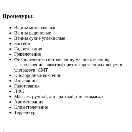
Процедуры:
Ванны минеральные
Ванны радоновые
Ванны сухие углекислые
Бассейн
Гидротерапия
Грязелечение
Физиолечение: светолечение, магнитотерапия,
лазеролечение, электрофорез лекарственных веществ,
ультразвук, СМТ
Кислородные коктейли
Ингаляции
Галотерапия
ЛФК
Массаж: ручной, аппаратный, пневмомасаж
Ароматерапия
Климатолечение
Терренкур