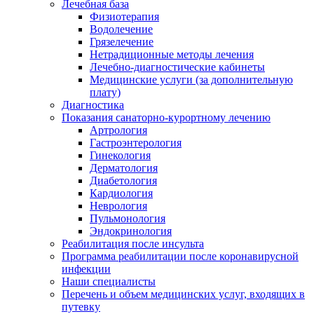
Лечебная база
Физиотерапия
Водолечение
Грязелечение
Нетрадиционные методы лечения
Лечебно-диагностические кабинеты
Медицинские услуги (за дополнительную
плату)
Диагностика
Показания санаторно-курортному лечению
Артрология
Гастроэнтерология
Гинекология
Дерматология
Диабетология
Кардиология
Неврология
Пульмонология
Эндокринология
Реабилитация после инсульта
Программа реабилитации после коронавирусной
инфекции
Наши специалисты
Перечень и объем медицинских услуг, входящих в
путевку