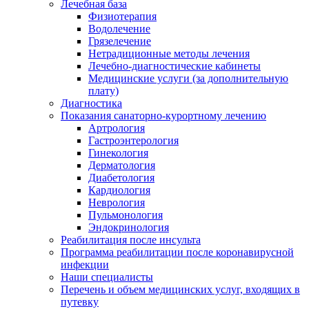
Лечебная база
Физиотерапия
Водолечение
Грязелечение
Нетрадиционные методы лечения
Лечебно-диагностические кабинеты
Медицинские услуги (за дополнительную
плату)
Диагностика
Показания санаторно-курортному лечению
Артрология
Гастроэнтерология
Гинекология
Дерматология
Диабетология
Кардиология
Неврология
Пульмонология
Эндокринология
Реабилитация после инсульта
Программа реабилитации после коронавирусной
инфекции
Наши специалисты
Перечень и объем медицинских услуг, входящих в
путевку