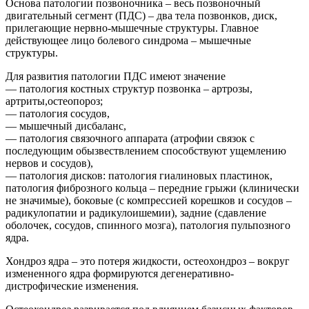
Основа патологии позвоночника – весь позвоночный
двигательный сегмент (ПДС) – два тела позвонков, диск,
прилегающие нервно-мышечные структуры. Главное
действующее лицо болевого синдрома – мышечные
структуры.
Для развития патологии ПДС имеют значение
— патология костных структур позвонка – артрозы,
артриты,остеопороз;
— патология сосудов,
— мышечный дисбаланс,
— патология связочного аппарата (атрофии связок с
последующим обызвествлением способствуют ущемлению
нервов и сосудов),
— патология дисков: патология гиалиновых пластинок,
патология фиброзного кольца – передние грыжи (клинически
не значимые), боковые (с компрессией корешков и сосудов –
радикулопатии и радикулоишемии), задние (сдавление
оболочек, сосудов, спинного мозга), патология пульпозного
ядра.
Хондроз ядра – это потеря жидкости, остеохондроз – вокруг
измененного ядра формируются дегенеративно-
дистрофические изменения.