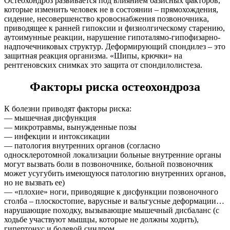
Остеохондроз развивается под влиянием базисных факторов,
которые изменить человек не в состоянии – прямохождения,
сидение, несовершенство кровоснабжения позвоночника,
приводящее к ранней гипоксии и физиолгическому старению,
аутоимунные реакции, нарушение гипоталямо-гипофизарно-
надпочечниковых структур. Деформирующий спондилез – это
защитная реакция организма. «Шипы, крючки» на
рентгеновских снимках это защита от спондилолистеза.
Факторы риска остеохондроза
К болезни приводят факторы риска:
— мышечная дисфункция
— микротравмы, вынужденные позы
— инфекции и интоксикации
— патология внутренних органов (согласно
односклеротомной локализации больные внутренние органы
могут вызвать боли в позвоночнике, больной позвоночник
может усугубить имеющуюся патологию внутренних органов,
но не вызвать ее)
— «плохие» ноги, приводящие к дисфункции позвоночного
столба – плоскостопие, варусные и вальгусные деформации…
нарушающие походку, вызывающие мышечный дисбаланс (с
ходьбе участвуют мышцы, которые не должны ходить),
гипертонус и болевой синдром