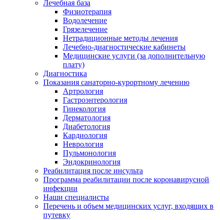
Лечебная база
Физиотерапия
Водолечение
Грязелечение
Нетрадиционные методы лечения
Лечебно-диагностические кабинеты
Медицинские услуги (за дополнительную
плату)
Диагностика
Показания санаторно-курортному лечению
Артрология
Гастроэнтерология
Гинекология
Дерматология
Диабетология
Кардиология
Неврология
Пульмонология
Эндокринология
Реабилитация после инсульта
Программа реабилитации после коронавирусной
инфекции
Наши специалисты
Перечень и объем медицинских услуг, входящих в
путевку