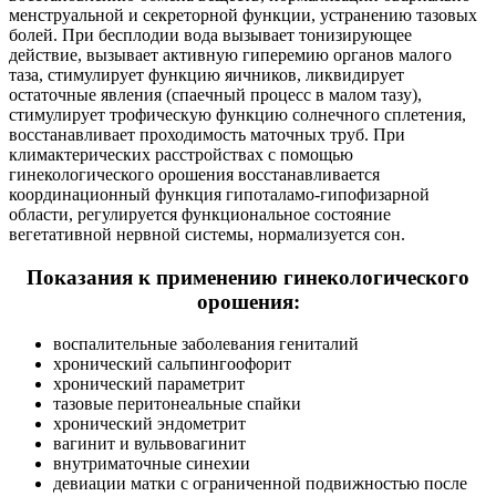
менструальной и секреторной функции, устранению тазовых
болей. При бесплодии вода вызывает тонизирующее
действие, вызывает активную гиперемию органов малого
таза, стимулирует функцию яичников, ликвидирует
остаточные явления (спаечный процесс в малом тазу),
стимулирует трофическую функцию солнечного сплетения,
восстанавливает проходимость маточных труб. При
климактерических расстройствах с помощью
гинекологического орошения восстанавливается
координационный функция гипоталамо-гипофизарной
области, регулируется функциональное состояние
вегетативной нервной системы, нормализуется сон.
Показания к применению гинекологического
орошения:
воспалительные заболевания гениталий
хронический сальпингоофорит
хронический параметрит
тазовые перитонеальные спайки
хронический эндометрит
вагинит и вульвовагинит
внутриматочные синехии
девиации матки с ограниченной подвижностью после