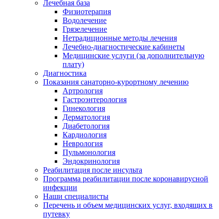
Лечебная база
Физиотерапия
Водолечение
Грязелечение
Нетрадиционные методы лечения
Лечебно-диагностические кабинеты
Медицинские услуги (за дополнительную
плату)
Диагностика
Показания санаторно-курортному лечению
Артрология
Гастроэнтерология
Гинекология
Дерматология
Диабетология
Кардиология
Неврология
Пульмонология
Эндокринология
Реабилитация после инсульта
Программа реабилитации после коронавирусной
инфекции
Наши специалисты
Перечень и объем медицинских услуг, входящих в
путевку