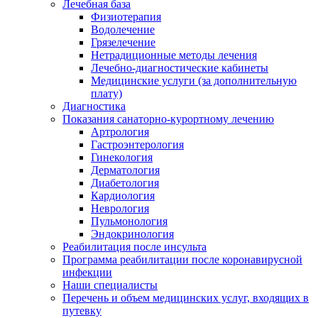
Лечебная база
Физиотерапия
Водолечение
Грязелечение
Нетрадиционные методы лечения
Лечебно-диагностические кабинеты
Медицинские услуги (за дополнительную
плату)
Диагностика
Показания санаторно-курортному лечению
Артрология
Гастроэнтерология
Гинекология
Дерматология
Диабетология
Кардиология
Неврология
Пульмонология
Эндокринология
Реабилитация после инсульта
Программа реабилитации после коронавирусной
инфекции
Наши специалисты
Перечень и объем медицинских услуг, входящих в
путевку