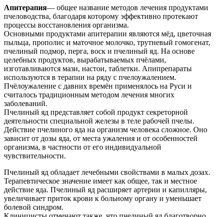
Апитерапия
— общее название методов лечения продуктами
пчеловодства, благодаря которому эффективно протекают
процессы восстановления организма.
Основными продуктами апитерапии являются мёд, цветочная
пыльца, прополис и маточное молочко, трутневый гомогенат,
пчелиный подмор, перга, воск и пчелиный яд. На основе
целебных продуктов, вырабатываемых пчёлами,
изготавливаются мази, настои, таблетки. Апипрепараты
используются в терапии на ряду с пчелоужалением.
Пчёлоужаление с давних времён применялось на Руси и
считалось традиционным методом лечения многих
заболеваний.
Пчелиный яд представляет собой продукт секреторной
деятельности специальной железы в теле рабочей пчелы.
Действие пчелиного яда на организм человека сложное. Оно
зависит от дозы яда, от места ужаления и от особенностей
организма, в частности от его индивидуальной
чувствительности.
Пчелиный яд обладает лечебными свойствами в малых дозах.
Терапевтическое значение имеет как общее, так и местное
действие яда. Пчелиный яд расширяет артерии и капилляры,
увеличивает приток крови к больному органу и уменьшает
болевой синдром.
Клиницисты отмечают также, что пчелиный яд благотворно