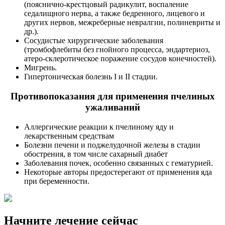
(пояснично-крестцовый радикулит, воспаление
седалищного нерва, а также бедренного, лицевого и
других нервов, межреберные невралгии, полиневриты и
др.).
Сосудистые хирургические заболевания
(тромбофлебиты без гнойного процесса, эндартериоз,
атеро-склеротическое поражение сосудов конечностей).
Мигрень.
Гипертоническая болезнь I и II стадии.
Противопоказания для применения пчелиных
ужаливаний
Аллергические реакции к пчелиному яду и
лекарственным средствам
Болезни печени и поджелудочной железы в стадии
обострения, в том числе сахарный диабет
Заболевания почек, особенно связанных с гематурией.
Некоторые авторы предостерегают от применения яда
при беременности.
Начните лечение сейчас