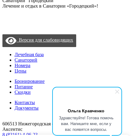
Санаторий “Городецкий”
Лечение и отдых в Санатории «Городецкий»!
Политика конфиденциальности
Пользовательское соглашение
Согласие на обработку данных с помощью «Яндекс метрика»
Версия для слабовидящих
Лечебная база
Санаторий
Номера
Цены
Бронирование
Питание
Скидки
Контакты
Документы
Ольга Кравченко
Здравствуйте! Готова помочь
вам. Напишите мне, если у
606513 Нижегородская область Городецкий район, п/о
вас появятся вопросы.
Аксентис
8 (83161) 4-06-23