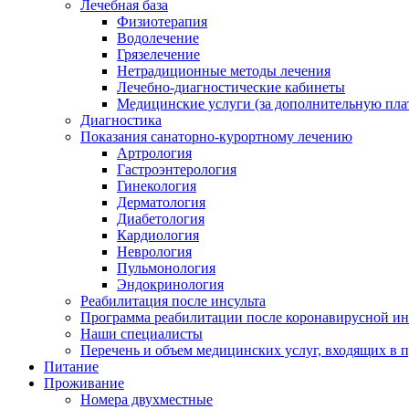
Лечебная база
Физиотерапия
Водолечение
Грязелечение
Нетрадиционные методы лечения
Лечебно-диагностические кабинеты
Медицинские услуги (за дополнительную пла
Диагностика
Показания санаторно-курортному лечению
Артрология
Гастроэнтерология
Гинекология
Дерматология
Диабетология
Кардиология
Неврология
Пульмонология
Эндокринология
Реабилитация после инсульта
Программа реабилитации после коронавирусной и
Наши специалисты
Перечень и объем медицинских услуг, входящих в 
Питание
Проживание
Номера двухместные