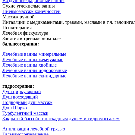
Воздушные радоновые ванны
Сухие углекислые ванны
Пневмомассаж конечностей
Массаж ручной
Ингаляции с медикаментами, травами, маслами в т.ч. галоинга
Психотерапия
Лечебная физкультура
Занятия в тренажерном зале
бальнеотерапия:
Лечебные ванны минеральные
Лечебные ванны жемчужные
Лечебные ванны хвойные
Лечебные ванны йодобромные
Лечебные ванны скипидарные
гидротерапия:
Душ циркулярный
Душ восходящий
Подводный душ массаж
Душ Шарко
Турбулентный массаж
Закрытый бассейн с каскадным душем и гидромассажем
Аппликации лечебной грязью
Гальваногрязелечение