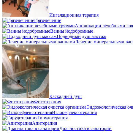
Ингаляционная терапия
Грязелечение
Аппликации лечебными гря
Ванны йодобромные
Подводный душ-массаж
Лечение минеральными ва
Каскадный душ
Фитотерапия
Эндоэкологическая оч
Иглорефлексотерапия
Гирудотерапия
Апитерапия
Диагностика в санатории