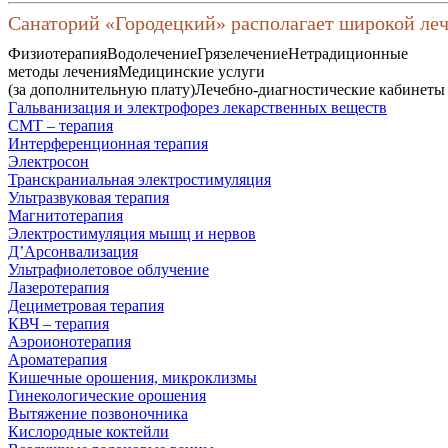
Санаторий «Городецкий» располагает широкой ле
Физиотерапия
Водолечение
Грязелечение
Нетрадиционные
методы лечения
Медицинские услуги
(за дополнительную плату)
Лечебно-диагностические кабинеты
Гальванизация и электрофорез лекарственных веществ
СМТ – терапия
Интерференционная терапия
Электросон
Транскраниальная электростимуляция
Ультразвуковая терапия
Магнитотерапия
Электростимуляция мышц и нервов
Д’Арсонвализация
Ультрафиолетовое облучение
Лазеротерапия
Дециметровая терапия
КВЧ – терапия
Аэроионотерапия
Ароматерапия
Кишечные орошения, микроклизмы
Гинекологические орошения
Вытяжение позвоночника
Кислородные коктейли