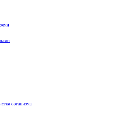
зями
ннами
истка организма