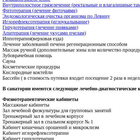
Внутриполостное грязелечение (ректальные и влагалищные та
Фитотерапия (лечение фиточаями)
Эндоэкологическая очистка организма по Левину
Иглорефлексотерапия (иглоукалывание)
Гирудотерапия (лечение пиявками)
Апитерапия (лечение укусами пчелам)
Иппотерапия(верховая езда)
Лечение заболеваний печени регенерационным способом
Массаж ручной (дополнительные зоны или количество процеду
Зубоврачебная помощь
Сауна
Косметические процедуры
Кислородные коктейли
Бассейн ( в стоимость путевки входит посещение 2 раза в неде
В санатории имеются следующие лечебно-диагностические 
Физиотерапевтические кабинеты
Массажные кабинеты
Зал лечебной физкультуры для групповых занятий
Тренажерный зал в лечебном корпусе
Тренажерный зал в спальном корпусе № 1
Кабинет кишечных орошений и микроклизм
Кабинет иглорефлексотерапии
Кабинет гирудотерапии